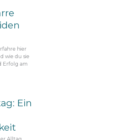
arre
iden
rfahre hier
d wie du sie
d Erfolg am
ag: Ein
keit
er Alltag