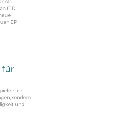
? Als
man E1D
 neue
neuen EP
für
pielen die
ungen, sondern
ligkeit und