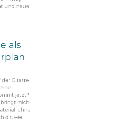
ität und neue
e als
hrplan
 der Gitarre
deine
kommt jetzt?
 bringt mich
terial, ohne
h dir, wie