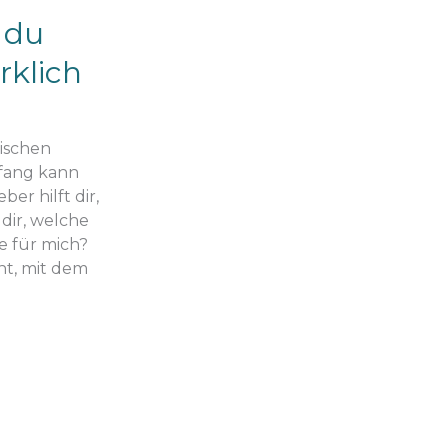
 du
rklich
sischen
nfang kann
er hilft dir,
 dir, welche
ge für mich?
nt, mit dem