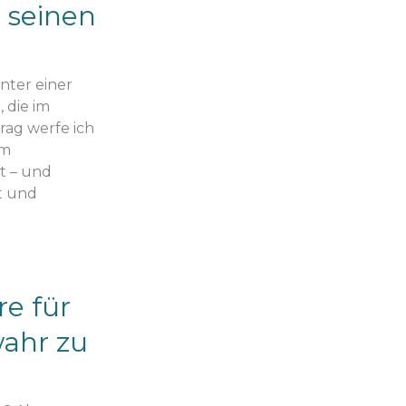
t seinen
inter einer
 die im
rag werfe ich
um
at – und
ät und
re für
ahr zu