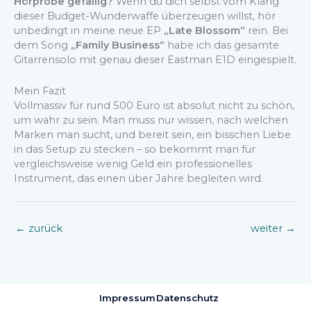
Hörprobe gefällig?
Wenn du dich selbst vom Klang
dieser Budget-Wunderwaffe überzeugen willst, hör
unbedingt in meine neue EP
„Late Blossom“
rein. Bei
dem Song
„Family Business“
habe ich das gesamte
Gitarrensolo mit genau dieser Eastman E1D eingespielt.
Mein Fazit
Vollmassiv für rund 500 Euro ist absolut nicht zu schön,
um wahr zu sein. Man muss nur wissen, nach welchen
Marken man sucht, und bereit sein, ein bisschen Liebe
in das Setup zu stecken – so bekommt man für
vergleichsweise wenig Geld ein professionelles
Instrument, das einen über Jahre begleiten wird.
←
zurück
weiter
→
Impressum
Datenschutz