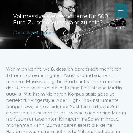
Zum
Inhalt
springen
Vollmassive Westerngitarre für 500
Euro: Zu schön um wahr zu sein?
/
Gear & Equipment
Wer mich kennt, weiß, dass ich bereits seit mehreren
Jahren nach einem guten Akustiksound suche. In
meinem Musikeralltag, bei Studioaufnahmen und auf
der Bühne spiele ich deshalb eine fantastische
Martin
000-18
. Mit ihrem kleineren Korpus ist sie absolut
perfekt für Fingerstyle. Aber High-End-Instrumente
bringen zwei entscheidende Nachteile mit sich: Zum
einen sind sie extrem teuer – weshalb ich meine Martin
nicht zum entspannten Klimpern ins Schwimmbad
mitnehmen kann. Zum anderen liefert die kleine
Bauform zwar extrem definierte Mitten, lässt aber im