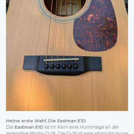
Meine erste Wahl: Die Eastman E1D
Die
Eastman E1D
ist im Kern eine Hommage an die
legendäre Martin D-18. Die D-18 ist eine absolute Ikone