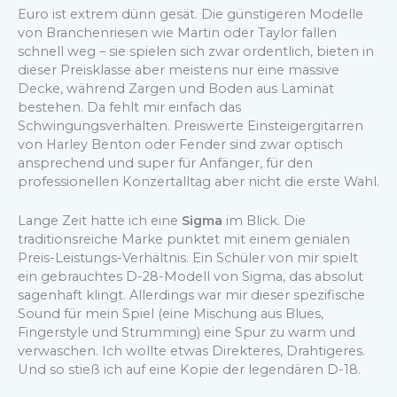
Euro ist extrem dünn gesät. Die günstigeren Modelle
von Branchenriesen wie Martin oder Taylor fallen
schnell weg – sie spielen sich zwar ordentlich, bieten in
dieser Preisklasse aber meistens nur eine massive
Decke, während Zargen und Boden aus Laminat
bestehen. Da fehlt mir einfach das
Schwingungsverhalten. Preiswerte Einsteigergitarren
von Harley Benton oder Fender sind zwar optisch
ansprechend und super für Anfänger, für den
professionellen Konzertalltag aber nicht die erste Wahl.
Lange Zeit hatte ich eine
Sigma
im Blick. Die
traditionsreiche Marke punktet mit einem genialen
Preis-Leistungs-Verhältnis. Ein Schüler von mir spielt
ein gebrauchtes D-28-Modell von Sigma, das absolut
sagenhaft klingt. Allerdings war mir dieser spezifische
Sound für mein Spiel (eine Mischung aus Blues,
Fingerstyle und Strumming) eine Spur zu warm und
verwaschen. Ich wollte etwas Direkteres, Drahtigeres.
Und so stieß ich auf eine Kopie der legendären D-18.